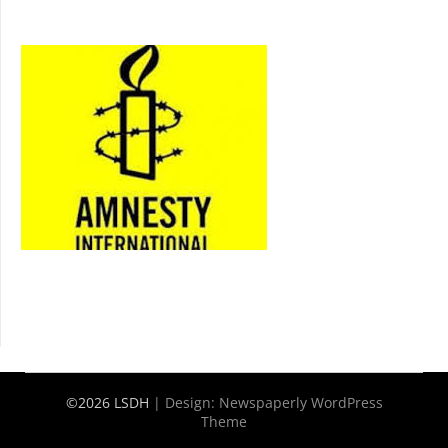
©2026 LSDH
| Design:
Newspaperly WordPress
Theme