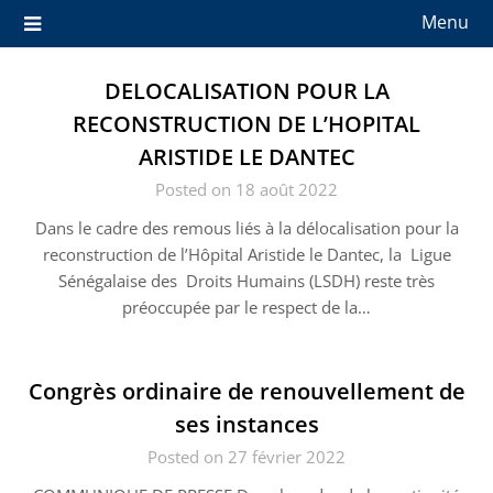
Menu
Page
DELOCALISATION POUR LA
d’exemple
RECONSTRUCTION DE L’HOPITAL
ARISTIDE LE DANTEC
Posted on 18 août 2022
Dans le cadre des remous liés à la délocalisation pour la
reconstruction de l’Hôpital Aristide le Dantec, la Ligue
Sénégalaise des Droits Humains (LSDH) reste très
préoccupée par le respect de la…
Congrès ordinaire de renouvellement de
ses instances
Posted on 27 février 2022