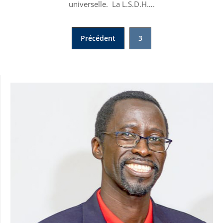
universelle. La L.S.D.H….
Pagination
Précédent
3
des
publications