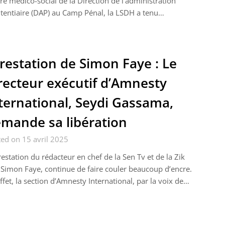
re médico-social de la Direction de l‘administration
tentiaire (DAP) au Camp Pénal, la LSDH a tenu…
restation de Simon Faye : Le
recteur exécutif d’Amnesty
ternational, Seydi Gassama,
mande sa libération
ed on 15 avril 2025
restation du rédacteur en chef de la Sen Tv et de la Zik
Simon Faye, continue de faire couler beaucoup d’encre.
ffet, la section d’Amnesty International, par la voix de…