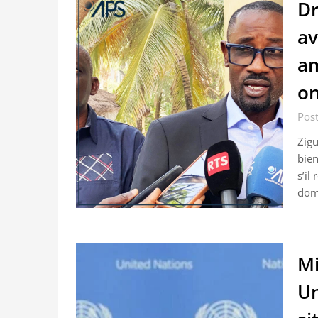
Dr
av
am
on
Post
Zigu
bien
s’il
dom
Mi
Un