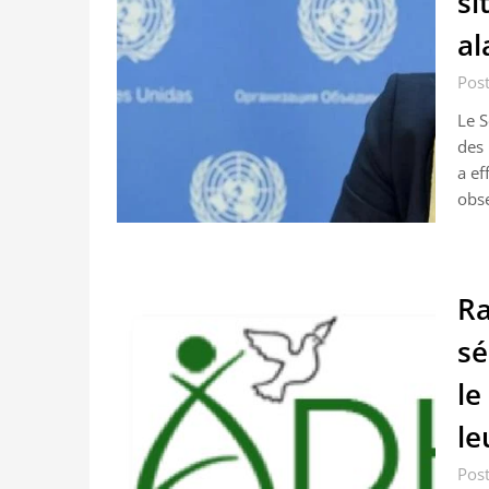
si
al
Post
Le S
des 
a ef
obs
Ra
sé
le
le
Post