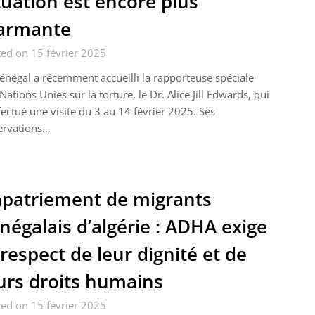
tuation est encore plus
armante
ed on 15 février 2025
énégal a récemment accueilli la rapporteuse spéciale
Nations Unies sur la torture, le Dr. Alice Jill Edwards, qui
fectué une visite du 3 au 14 février 2025. Ses
ervations…
patriement de migrants
négalais d’algérie : ADHA exige
 respect de leur dignité et de
urs droits humains
ed on 15 février 2025