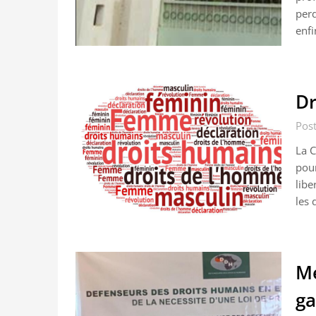
perd
enfi
Dr
Post
La C
pour
libe
les 
Me
ga