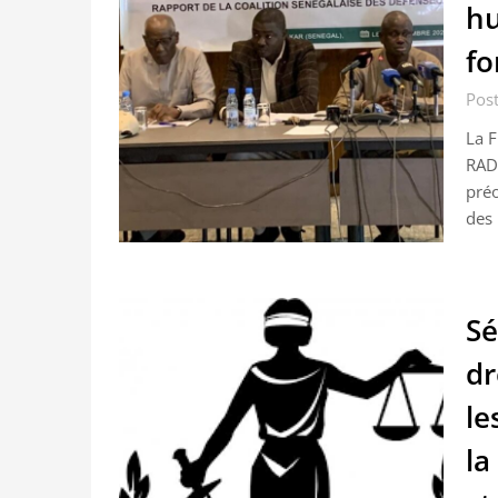
hu
fo
Post
La F
RAD
préo
des 
Sé
dr
le
la