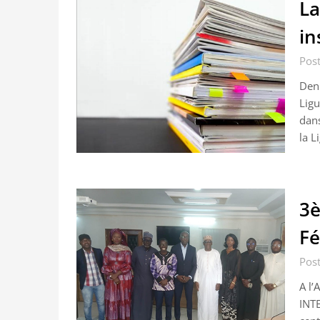
La
d’exemple
in
Post
Deni
Ligu
dan
la L
3è
Fé
Post
A l
INTE