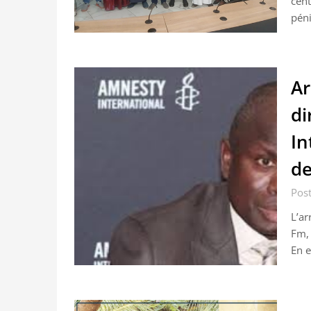
cent
péni
Ar
di
In
de
Post
L’ar
Fm, 
En e