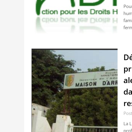
Pour
huma
fami
fer
Dé
pr
al
da
re
Post
La L
prof