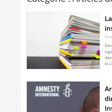
La
in
Post
Deni
Ligu
dan
la L
Ar
di
In