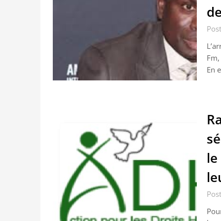
de
Post
L’ar
Fm, 
En e
Ra
sé
le
le
Post
Pour