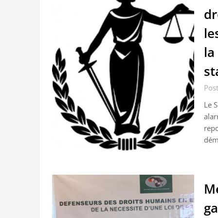
dr
le
la
st
Post
Le S
alar
repo
démo
Me
ga