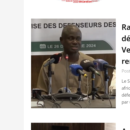
Ra
dé
Ve
re
Post
Le S
afri
défe
par 